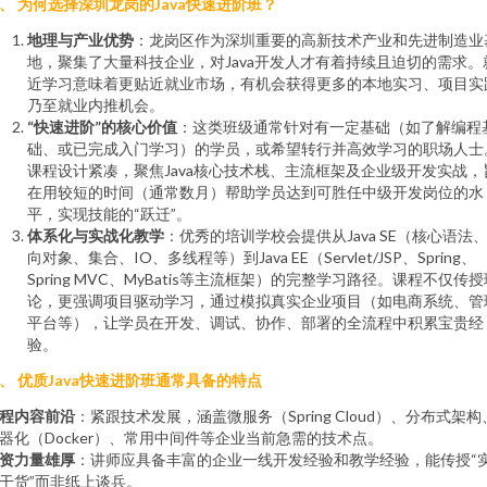
、 为何选择深圳龙岗的Java快速进阶班？
地理与产业优势
：龙岗区作为深圳重要的高新技术产业和先进制造业
地，聚集了大量科技企业，对Java开发人才有着持续且迫切的需求。
近学习意味着更贴近就业市场，有机会获得更多的本地实习、项目实
乃至就业内推机会。
“快速进阶”的核心价值
：这类班级通常针对有一定基础（如了解编程
础、或已完成入门学习）的学员，或希望转行并高效学习的职场人士
课程设计紧凑，聚焦Java核心技术栈、主流框架及企业级开发实战，
在用较短的时间（通常数月）帮助学员达到可胜任中级开发岗位的水
平，实现技能的“跃迁”。
体系化与实战化教学
：优秀的培训学校会提供从Java SE（核心语法
向对象、集合、IO、多线程等）到Java EE（Servlet/JSP、Spring、
Spring MVC、MyBatis等主流框架）的完整学习路径。课程不仅传授
论，更强调项目驱动学习，通过模拟真实企业项目（如电商系统、管
平台等），让学员在开发、调试、协作、部署的全流程中积累宝贵经
验。
、 优质Java快速进阶班通常具备的特点
程内容前沿
：紧跟技术发展，涵盖微服务（Spring Cloud）、分布式架构
器化（Docker）、常用中间件等企业当前急需的技术点。
资力量雄厚
：讲师应具备丰富的企业一线开发经验和教学经验，能传授“
干货”而非纸上谈兵。