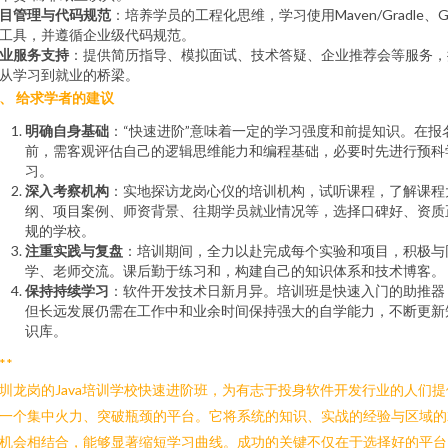
目管理与代码规范
：培养学员的工程化思维，学习使用Maven/Gradle、Gi
工具，并遵循企业级代码规范。
业服务支持
：提供简历指导、模拟面试、技术答疑、企业推荐会等服务，
从学习到就业的桥梁。
、 给求学者的建议
明确自身基础
：“快速进阶”意味着一定的学习强度和前提知识。在报
前，需客观评估自己的逻辑思维能力和编程基础，必要时先进行预科
习。
深入考察机构
：实地探访龙岗心仪的培训机构，试听课程，了解课程
纲、项目案例、师资背景、往期学员就业情况等，选择口碑好、资质
规的学校。
注重实践与复盘
：培训期间，全力以赴完成每个实验和项目，积极与
学、老师交流。课后勤于练习和，构建自己的知识体系和技术博客。
保持持续学习
：软件开发技术日新月异。培训班是快速入门的助推器
但长远发展仍需在工作中和业余时间保持强大的自学能力，不断更新
识库。
**
圳龙岗的Java培训学校快速进阶班，为有志于投身软件开发行业的人们提
一个集中火力、突破瓶颈的平台。它将系统的知识、实战的经验与区域的
机会相结合，能够显著缩短学习曲线。成功的关键不仅在于选择好的平台