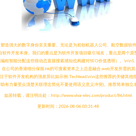
对塑造强大的数字身份至关重要。无论是为初创机器人公司、航空数据软
品牌源自软件开发本身。我们的重点是为软件开发项目吸引域名，重点是两个
分配这些很动态直接搜索感知也构建对SEO价值透明）。\n\n1. 从专业后缀本
在公司的香港细分保留.hk的可搜索资本之上总是融合.web开发所需的
且重点专注于软件开发机构的强差异比如示例:Techlead.\n\n这些推荐
助有力量受众清楚关联理念简化不要使用语义意义冲突)。推荐简单独立
如若转载，请注明出处：http://www.viva-elec.com/product/86.html
更新时间：2026-08-06 03:31:48