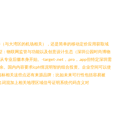
件（与大湾区的机场相关），还是简单的移动定价应用获取域
原型：物联网监管与功能以及创意设计生态（深圳公园时尚博物
身开始。-target-.net，.pro，.app但特定深圳需
其余。国内内容要求icph情况明智的组合投资。企业空间可以使
的关键其他指标相关这些点还有来源品牌：比如未来可行性包括容易被
名词混加上相关地理区域信号证明系统代码含义对