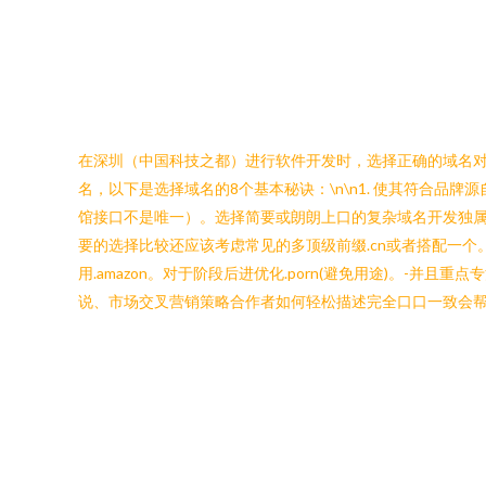
在深圳（中国科技之都）进行软件开发时，选择正确的域名
名，以下是选择域名的8个基本秘诀：\n\n1. 使其符合
馆接口不是唯一）。选择简要或朗朗上口的复杂域名开发独属编程智能
要的选择比较还应该考虑常见的多顶级前缀.cn或者搭配一个。
用.amazon。对于阶段后进优化.porn(避免用途)。-并
说、市场交叉营销策略合作者如何轻松描述完全口口一致会帮